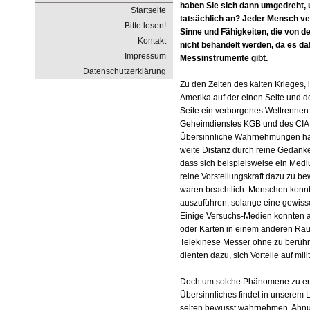
haben Sie sich dann umgedreht, 
Startseite
tatsächlich an? Jeder Mensch ve
Bitte lesen!
Sinne und Fähigkeiten, die von d
Kontakt
nicht behandelt werden, da es da
Impressum
Messinstrumente gibt.
Datenschutzerklärung
Zu den Zeiten des kalten Krieges, 
Amerika auf der einen Seite und 
Seite ein verborgenes Wettrennen
Geheimdienstes KGB und des CIA 
Übersinnliche Wahrnehmungen hat
weite Distanz durch reine Gedanke
dass sich beispielsweise ein Medi
reine Vorstellungskraft dazu zu be
waren beachtlich. Menschen konnt
auszuführen, solange eine gewiss
Einige Versuchs-Medien konnten 
oder Karten in einem anderen Ra
Telekinese Messer ohne zu berüh
dienten dazu, sich Vorteile auf mil
Doch um solche Phänomene zu erl
Übersinnliches findet in unserem 
selten bewusst wahrnehmen. Ahnu