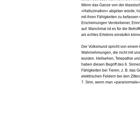
Wenn das Ganze von der klassische
»Halluzination« abgetan würde, hä
mit ihren Fähigkeiten zu befassen u
Erscheinungen Verstorbener, Erin
auf. Manchmal ist es für die Betrof
als echtes Erlebnis einstufen könn
Der Volksmund spricht von einem
Wahrnehmungen, die nicht mit un
wurden. Hellsehen, Telepathie und
haben diesen Begriff des 6. Sinn
Fähigkeiten bei Tieren, z. B. das
elektrischen Feldern bei den Zitte
7. Sinn, wenn man »paranormale« 