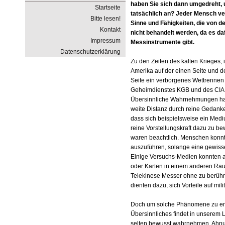
haben Sie sich dann umgedreht, 
Startseite
tatsächlich an? Jeder Mensch ve
Bitte lesen!
Sinne und Fähigkeiten, die von d
Kontakt
nicht behandelt werden, da es da
Impressum
Messinstrumente gibt.
Datenschutzerklärung
Zu den Zeiten des kalten Krieges, 
Amerika auf der einen Seite und 
Seite ein verborgenes Wettrennen
Geheimdienstes KGB und des CIA 
Übersinnliche Wahrnehmungen hat
weite Distanz durch reine Gedanke
dass sich beispielsweise ein Medi
reine Vorstellungskraft dazu zu be
waren beachtlich. Menschen konnt
auszuführen, solange eine gewiss
Einige Versuchs-Medien konnten 
oder Karten in einem anderen Ra
Telekinese Messer ohne zu berüh
dienten dazu, sich Vorteile auf mil
Doch um solche Phänomene zu erl
Übersinnliches findet in unserem 
selten bewusst wahrnehmen. Ahnu