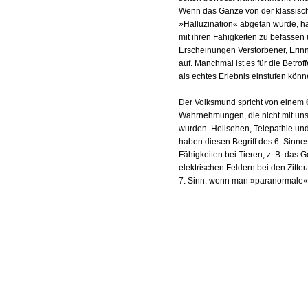
Wenn das Ganze von der klassische
»Halluzination« abgetan würde, hä
mit ihren Fähigkeiten zu befassen u
Erscheinungen Verstorbener, Erin
auf. Manchmal ist es für die Betrof
als echtes Erlebnis einstufen könn
Der Volksmund spricht von einem
Wahrnehmungen, die nicht mit un
wurden. Hellsehen, Telepathie und
haben diesen Begriff des 6. Sinn
Fähigkeiten bei Tieren, z. B. das
elektrischen Feldern bei den Zitte
7. Sinn, wenn man »paranormale« 