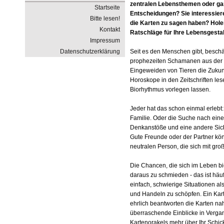
zentralen Lebensthemen oder gan
Startseite
Entscheidungen? Sie interessiere
Bitte lesen!
die Karten zu sagen haben? Holen
Kontakt
Ratschläge für Ihre Lebensgesta
Impressum
Datenschutzerklärung
Seit es den Menschen gibt, beschäf
prophezeiten Schamanen aus der 
Eingeweiden von Tieren die Zukun
Horoskope in den Zeitschriften le
Biorhythmus vorlegen lassen.
Jeder hat das schon einmal erlebt: 
Familie. Oder die Suche nach eine
Denkanstöße und eine andere Sicht 
Gute Freunde oder der Partner kön
neutralen Person, die sich mit große
Die Chancen, die sich im Leben b
daraus zu schmieden - das ist häuf
einfach, schwierige Situationen 
und Handeln zu schöpfen. Ein Kart
ehrlich beantworten die Karten na
überraschende Einblicke in Vergan
Kartenorakels mehr über Ihr Schick