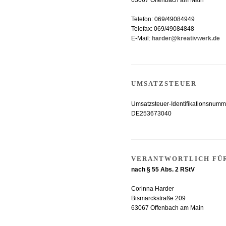
63067 Offenbach am Main
Telefon: 069/49084949
Telefax: 069/49084848
E-Mail:
harder@kreativwerk.de
UMSATZSTEUER
Umsatzsteuer-Identifikationsnum
DE253673040
VERANTWORTLICH FÜR
nach § 55 Abs. 2 RStV
Corinna Harder
Bismarckstraße 209
63067 Offenbach am Main