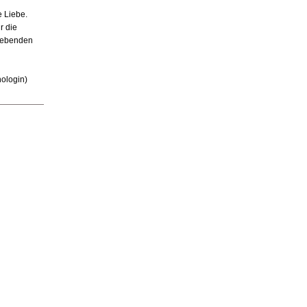
 Liebe.
r die
Liebenden
ologin)