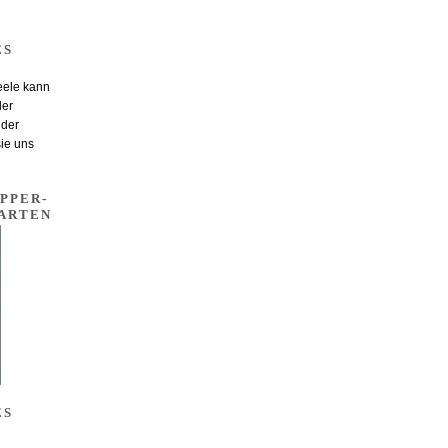
ES
eele kann
der
 der
sie uns
PPER-
ARTEN
ES