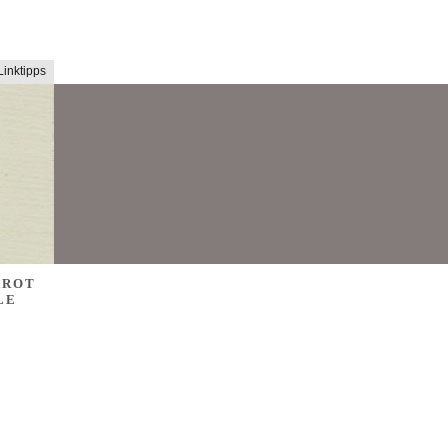
Linktipps
AROT
LE