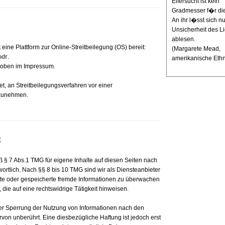
Eifersucht ist kein
Gradmesser f�r die
An ihr l�sst sich nu
Unsicherheit des 
ablesen.
eine Plattform zur Online-Streitbeilegung (OS) bereit:
(Margarete Mead,
odr
.
amerikanische Ethn
 oben im Impressum.
tet, an Streitbeilegungsverfahren vor einer
lzunehmen.
E
ß § 7 Abs.1 TMG für eigene Inhalte auf diesen Seiten nach
rtlich. Nach §§ 8 bis 10 TMG sind wir als Diensteanbieter
telte oder gespeicherte fremde Informationen zu überwachen
die auf eine rechtswidrige Tätigkeit hinweisen.
der Sperrung der Nutzung von Informationen nach den
von unberührt. Eine diesbezügliche Haftung ist jedoch erst