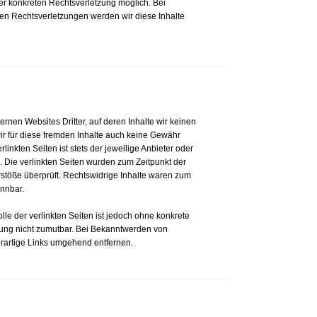
er konkreten Rechtsverletzung möglich. Bei
n Rechtsverletzungen werden wir diese Inhalte
ernen Websites Dritter, auf deren Inhalte wir keinen
r für diese fremden Inhalte auch keine Gewähr
linkten Seiten ist stets der jeweilige Anbieter oder
h. Die verlinkten Seiten wurden zum Zeitpunkt der
stöße überprüft. Rechtswidrige Inhalte waren zum
ennbar.
lle der verlinkten Seiten ist jedoch ohne konkrete
zung nicht zumutbar. Bei Bekanntwerden von
rartige Links umgehend entfernen.