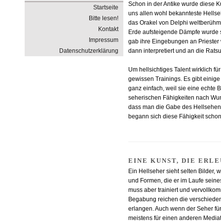
Schon in der Antike wurde diese K
Startseite
uns allen wohl bekannteste Hellseh
Bitte lesen!
das Orakel von Delphi weltberühm
Kontakt
Erde aufsteigende Dämpfe wurde s
Impressum
gab ihre Eingebungen an Priester 
Datenschutzerklärung
dann interpretiert und an die Ra
Um hellsichtiges Talent wirklich f
gewissen Trainings. Es gibt einige
ganz einfach, weil sie eine echte 
seherischen Fähigkeiten nach Wu
dass man die Gabe des Hellsehens 
begann sich diese Fähigkeit schon 
EINE KUNST, DIE ERL
Ein Hellseher sieht selten Bilder,
und Formen, die er im Laufe seines
muss aber trainiert und vervollko
Begabung reichen die verschieden
erlangen. Auch wenn der Seher für s
meistens für einen anderen Media