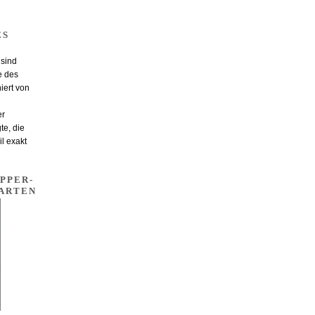
ES
 sind
e des
iert von
er
te, die
il exakt
PPER-
ARTEN