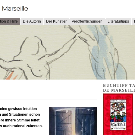
tion & Hilfe
Die Autorin
Der Künstler
Veröffentlichungen
Literaturtipps
BUCHTIPP T
DE MARSEIL
 eine gewisse Intuition
 und Situationen schon
e innere Stimme leitet
s auch rational zulassen.