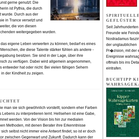
unst gerne genutzt: Die
erin ist Pythia, die durch
t wurde. Durch aus der
SPIRITUELL
ie in Trance versetzt und
GEFLÜSTER
weiter, die von diesen
Seit Jahrhunderten
tsuchenden weitergegeben wurden.
Freunde wie Feind
Nostradamus faszin
ür das eigene Leben verwerten zu können, bedarf es eines
der unglaublichen
 Menschen, die diese Talente stärker fühlen als andere -
Pr�zision, mit der 
Begabung besitzen. Sie sind in der Lage, über ihre
Ereignisse wahrsag
nsch zu verfügen. Dabei wird allgemein angenommen,
oftmals bis ins Deta
entweder hat oder nicht. Bei vielen fähigen Sehern
eintrafen.
in der Kindheit zu zeigen.
BUCHTIPP KI
WAHRSAGEK
EUCHTET
 wie man sie sich gewöhnlich vorstellt, sondern eher Farben
 Lebens zu interpretieren lernt. Hellsehen ist eine Gabe,
mmnet werden. Von der Vision bis hin zur medialen
en Methoden, mit denen Berater ihre Erkenntnisse
ich selbst nicht immer eine Antwort findet, so ist er doch
tor zwischen Gegenwart und Zukunft. Dadurch kann der