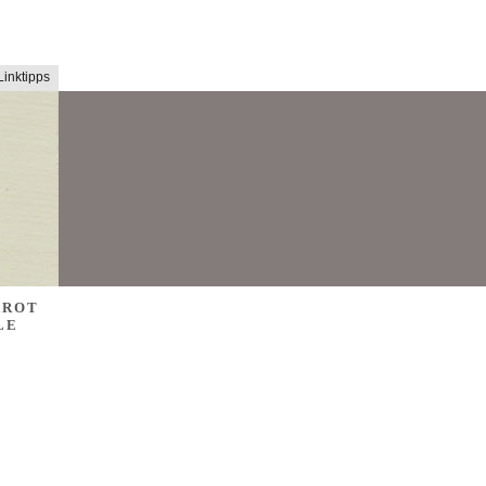
Linktipps
AROT
LE