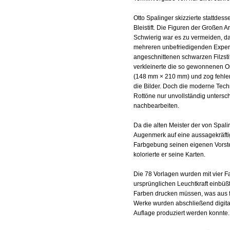
Otto Spalinger skizzierte stattde
Bleistift. Die Figuren der Großen A
Schwierig war es zu vermeiden, d
mehreren unbefriedigenden Experi
angeschnittenen schwarzen Filzstif
verkleinerte die so gewonnenen Or
(148 mm × 210 mm) und zog fehlend
die Bilder. Doch die moderne Tec
Rottöne nur unvollständig untersc
nachbearbeiten.
Da die alten Meister der von Spali
Augenmerk auf eine aussagekräftig
Farbgebung seinen eigenen Vorste
kolorierte er seine Karten.
Die 78 Vorlagen wurden mit vier Far
ursprünglichen Leuchtkraft einbüß
Farben drucken müssen, was aus fi
Werke wurden abschließend digital 
Auflage produziert werden konnte.