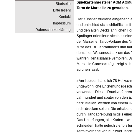
Spielkartenhersteller AGM AGMül
Startseite
Tarot de Marseille zu gestalten.
Bitte lesen!
Kontakt
Der Künstler studierte eingehend a
Impressum
und entschied sich schließlich, mi
Datenschutzerklärung
und den alten Decks ähnlichen For
Spalinger orientierte sich bei se
der Marseiller Tarot-Vorlage des 
Mitte des 18. Jahrhunderts und ha
dem alten Wissensschatz um das Ta
wahren Renaissance verholfen. Das
Marseille Convos« trägt, zeigt si
sprühen lässt.
»Am liebsten hätte ich 78 Holzschnit
ungewöhnliche Entstehungsgeschic
verwendet. Dieses Druckverfahren
Jahrhundert und später von den E
herzustellen, werden von einem Hol
nicht drucken sollen. Die erhaben
durch Handabreibung mittels eine
Das Unterfangen, alle Karten – wie
schneiden, hätte jedoch vier bis 
Terminvorgabe von nur zwei Jahren