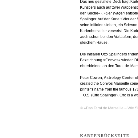
Das neu gestaltete Deck trägt Kart
Künstlers auch auf zwei Wappensc
der Kelche«). »
Der Wagen
entspri
Spalinger. Auf der Karte »Vier der
seine Initialen stehen, ein Schwan
Kartenhersteller verweist. Die Ka
auch schon bei den Vorläufern, de
gleichem Hause.
Die Initialen Otto Spalingers finde
Bezeichnung »Convos« wieder. Die
ehrerbietend an den Tarot-de-Mars
Peter Cowen,
Astrology Center o
created the Convos Marseille coi
printer's name from the famous 176
+ O.S. (Otto Spalinger). Otto is a w
© »Das Tarot de Marseille – Wie Si
KARTENRÜCKSEITE